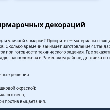
ярмарочных декораций
ля уличной ярмарки? Приоритет — материалы с защито
в. Сколько времени занимает изготовление? Стандар
ток при готовности технического задания. Где заказат
дка расположена в Раменском районе, доставка по го
ивные решения
шковой окраской;
алого веса;
ой против выцветания.