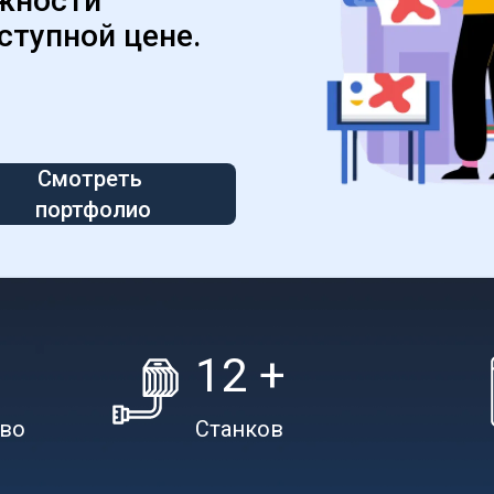
жности 
ступной цене.
Смотреть 
портфолио
12 +
тво
Станков