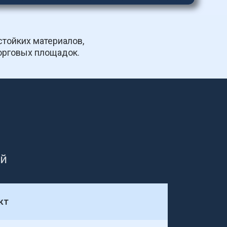
тойких материалов, 
орговых площадок.
ий
кт