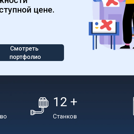
жности 
ступной цене.
Смотреть 
портфолио
12 +
тво
Станков