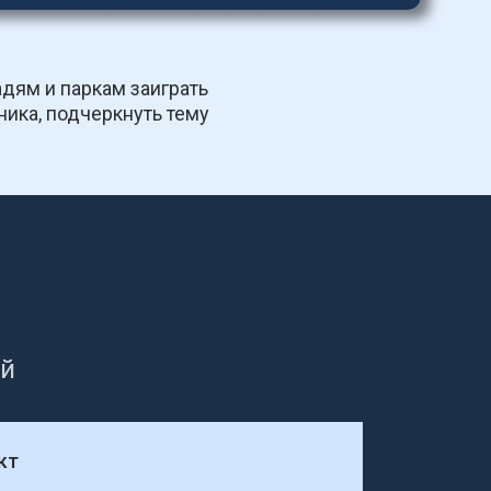
ям и паркам заиграть 
ика, подчеркнуть тему 
ий
кт