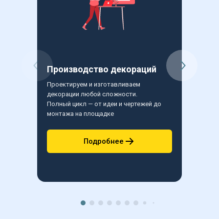
Производство декораций
Бутаф
Проектируем и изготавливаем 
Создаем 
декорации любой сложности.
сценичес
Полный цикл — от идеи и чертежей до 
Точная д
монтажа на площадке
и профе
Подробнее