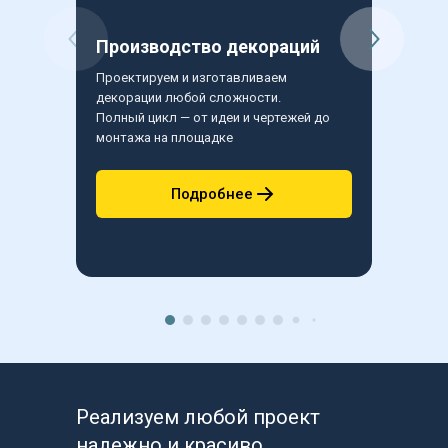
Производство декораций
Бутаф
Проектируем и изготавливаем 
Создаем 
декорации любой сложности.
сценичес
Полный цикл — от идеи и чертежей до 
Точная д
монтажа на площадке
и профе
Подробнее
Реализуем любой проект 
надежно и красиво.