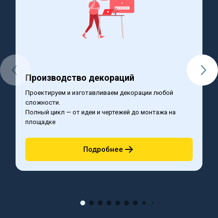
Производство декораций
Б
Проектируем и изготавливаем декорации любой 
С
сложности.
р
Полный цикл — от идеи и чертежей до монтажа на 
Т
площадке
п
Подробнее