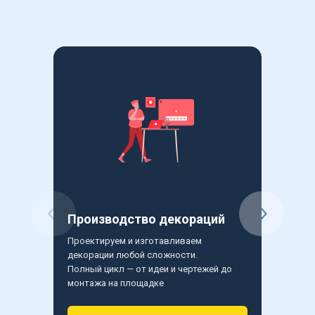
Производство декораций
Бутаф
Проектируем и изготавливаем 
Создаем 
декорации любой сложности.
сценичес
Полный цикл — от идеи и чертежей до 
Точная д
монтажа на площадке
и профе