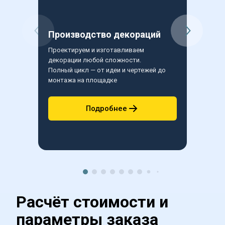
Производство декораций
Бутаф
Проектируем и изготавливаем 
Создаем 
декорации любой сложности.
сценичес
Полный цикл — от идеи и чертежей до 
Точная д
монтажа на площадке
и профе
Подробнее
Расчёт стоимости и 
параметры заказа