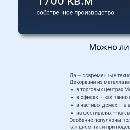
1700 кв.м
cобственное производство
Можно ли
Да — современные техно
Декорации из металла в
в торговых центрах М
в офисах — как панно
в частных домах — в 
на фестивалях — как 
Особенно популярны пол
как днем, так и при подс