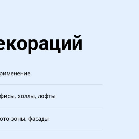
екораций
рименение
фисы, холлы, лофты
ото-зоны, фасады