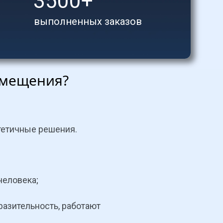
3500+
выполненных заказов
омещения?
етичные решения. 
человека;
зительность, работают 