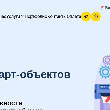
🚩Ра
нас
Услуги
Портфолио
Контакты
Оплата
арт-объектов
жности 